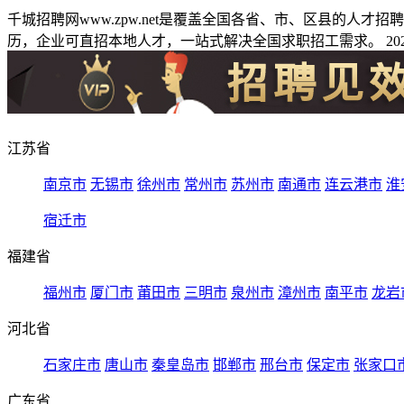
千城招聘网www.zpw.net是覆盖全国各省、市、区县的人
历，企业可直招本地人才，一站式解决全国求职招工需求。 2026
江苏省
南京市
无锡市
徐州市
常州市
苏州市
南通市
连云港市
淮
宿迁市
福建省
福州市
厦门市
莆田市
三明市
泉州市
漳州市
南平市
龙岩
河北省
石家庄市
唐山市
秦皇岛市
邯郸市
邢台市
保定市
张家口
广东省