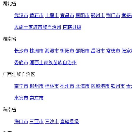
湖北省
武汉市
黄石市
十堰市
宜昌市
襄阳市
鄂州市
荆门市
孝感
恩施土家族苗族自治州
直辖县级
湖南省
长沙市
株洲市
湘潭市
衡阳市
邵阳市
岳阳市
常德市
张家
娄底市
湘西土家族苗族自治州
广西壮族自治区
南宁市
柳州市
桂林市
梧州市
北海市
防城港市
钦州市
贵
来宾市
崇左市
海南省
海口市
三亚市
三沙市
直辖县级