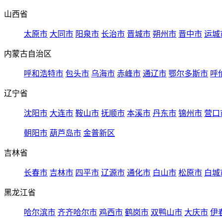
山西省
太原市
大同市
阳泉市
长治市
晋城市
朔州市
晋中市
运城
内蒙古自治区
呼和浩特市
包头市
乌海市
赤峰市
通辽市
鄂尔多斯市
呼
辽宁省
沈阳市
大连市
鞍山市
抚顺市
本溪市
丹东市
锦州市
营口
朝阳市
葫芦岛市
金普新区
吉林省
长春市
吉林市
四平市
辽源市
通化市
白山市
松原市
白城
黑龙江省
哈尔滨市
齐齐哈尔市
鸡西市
鹤岗市
双鸭山市
大庆市
伊