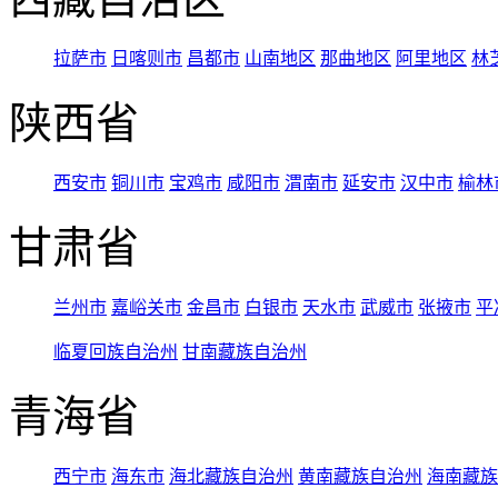
拉萨市
日喀则市
昌都市
山南地区
那曲地区
阿里地区
林
陕西省
西安市
铜川市
宝鸡市
咸阳市
渭南市
延安市
汉中市
榆林
甘肃省
兰州市
嘉峪关市
金昌市
白银市
天水市
武威市
张掖市
平
临夏回族自治州
甘南藏族自治州
青海省
西宁市
海东市
海北藏族自治州
黄南藏族自治州
海南藏族