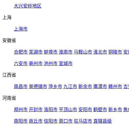
大兴安岭地区
上海
上海市
安徽省
合肥市
芜湖市
蚌埠市
淮南市
马鞍山市
淮北市
铜陵市
安
六安市
亳州市
池州市
宣城市
江西省
南昌市
景德镇市
萍乡市
九江市
新余市
鹰潭市
赣州市
吉
河南省
郑州市
开封市
洛阳市
平顶山市
安阳市
鹤壁市
新乡市
焦
南阳市
商丘市
信阳市
周口市
驻马店市
直辖县级