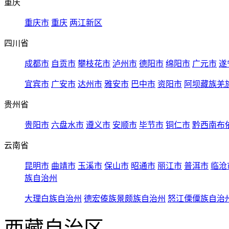
重庆
重庆市
重庆
两江新区
四川省
成都市
自贡市
攀枝花市
泸州市
德阳市
绵阳市
广元市
遂
宜宾市
广安市
达州市
雅安市
巴中市
资阳市
阿坝藏族羌
贵州省
贵阳市
六盘水市
遵义市
安顺市
毕节市
铜仁市
黔西南布
云南省
昆明市
曲靖市
玉溪市
保山市
昭通市
丽江市
普洱市
临沧
族自治州
大理白族自治州
德宏傣族景颇族自治州
怒江傈僳族自治
西藏自治区