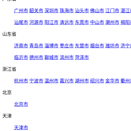
广州市
韶关市
深圳市
珠海市
汕头市
佛山市
江门市
湛江
汕尾市
河源市
阳江市
清远市
东莞市
中山市
潮州市
揭阳
山东省
济南市
青岛市
淄博市
枣庄市
东营市
烟台市
潍坊市
济宁
临沂市
德州市
聊城市
滨州市
菏泽市
浙江省
杭州市
宁波市
温州市
嘉兴市
湖州市
绍兴市
金华市
衢州
北京
北京市
天津
天津市