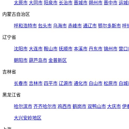
太原市
大同市
阳泉市
长治市
晋城市
朔州市
晋中市
运城
内蒙古自治区
呼和浩特市
包头市
乌海市
赤峰市
通辽市
鄂尔多斯市
呼
辽宁省
沈阳市
大连市
鞍山市
抚顺市
本溪市
丹东市
锦州市
营口
朝阳市
葫芦岛市
金普新区
吉林省
长春市
吉林市
四平市
辽源市
通化市
白山市
松原市
白城
黑龙江省
哈尔滨市
齐齐哈尔市
鸡西市
鹤岗市
双鸭山市
大庆市
伊
大兴安岭地区