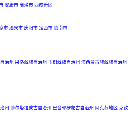
市
安康市
商洛市
西咸新区
凉市
酒泉市
庆阳市
定西市
陇南市
自治州
果洛藏族自治州
玉树藏族自治州
海西蒙古族藏族自治州
治州
博尔塔拉蒙古自治州
巴音郭楞蒙古自治州
阿克苏地区
克孜