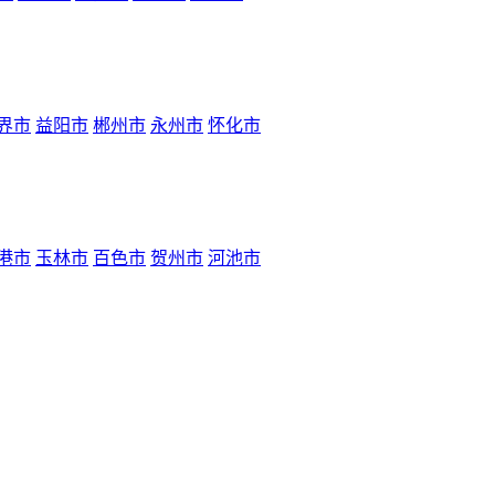
界市
益阳市
郴州市
永州市
怀化市
港市
玉林市
百色市
贺州市
河池市