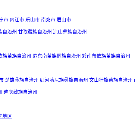
宁市
内江市
乐山市
南充市
眉山市
族自治州
甘孜藏族自治州
凉山彝族自治州
依族苗族自治州
黔东南苗族侗族自治州
黔南布依族苗族自治州
市
楚雄彝族自治州
红河哈尼族彝族自治州
文山壮族苗族自治州
州
迪庆藏族自治州
芝地区