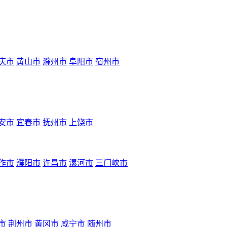
庆市
黄山市
滁州市
阜阳市
宿州市
安市
宜春市
抚州市
上饶市
作市
濮阳市
许昌市
漯河市
三门峡市
市
荆州市
黄冈市
咸宁市
随州市