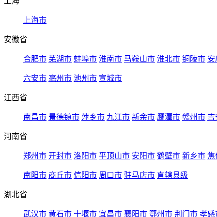
上海
上海市
安徽省
合肥市
芜湖市
蚌埠市
淮南市
马鞍山市
淮北市
铜陵市
安
六安市
亳州市
池州市
宣城市
江西省
南昌市
景德镇市
萍乡市
九江市
新余市
鹰潭市
赣州市
吉
河南省
郑州市
开封市
洛阳市
平顶山市
安阳市
鹤壁市
新乡市
焦
南阳市
商丘市
信阳市
周口市
驻马店市
直辖县级
湖北省
武汉市
黄石市
十堰市
宜昌市
襄阳市
鄂州市
荆门市
孝感