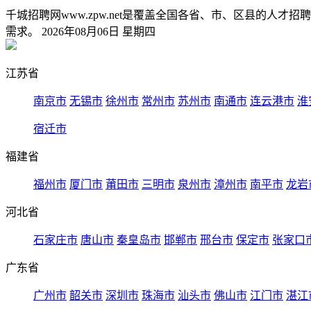
千城招聘网www.zpw.net是覆盖全国各省、市、区县的
需求。 2026年08月06日 星期四
江苏省
南京市
无锡市
徐州市
常州市
苏州市
南通市
连云港市
淮
宿迁市
福建省
福州市
厦门市
莆田市
三明市
泉州市
漳州市
南平市
龙岩
河北省
石家庄市
唐山市
秦皇岛市
邯郸市
邢台市
保定市
张家口
广东省
广州市
韶关市
深圳市
珠海市
汕头市
佛山市
江门市
湛江