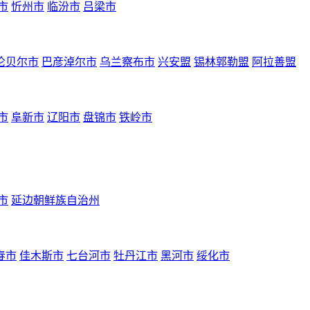
市
忻州市
临汾市
吕梁市
伦贝尔市
巴彦淖尔市
乌兰察布市
兴安盟
锡林郭勒盟
阿拉善盟
市
阜新市
辽阳市
盘锦市
铁岭市
市
延边朝鲜族自治州
春市
佳木斯市
七台河市
牡丹江市
黑河市
绥化市