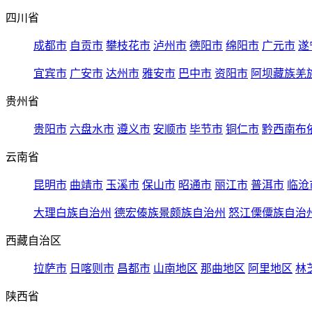
四川省
成都市
自贡市
攀枝花市
泸州市
德阳市
绵阳市
广元市
遂
宜宾市
广安市
达州市
雅安市
巴中市
资阳市
阿坝藏族羌
贵州省
贵阳市
六盘水市
遵义市
安顺市
毕节市
铜仁市
黔西南布
云南省
昆明市
曲靖市
玉溪市
保山市
昭通市
丽江市
普洱市
临沧
大理白族自治州
德宏傣族景颇族自治州
怒江傈僳族自治
西藏自治区
拉萨市
日喀则市
昌都市
山南地区
那曲地区
阿里地区
林
陕西省