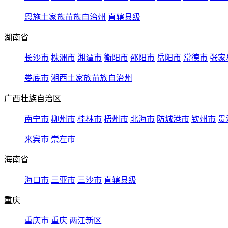
恩施土家族苗族自治州
直辖县级
湖南省
长沙市
株洲市
湘潭市
衡阳市
邵阳市
岳阳市
常德市
张家
娄底市
湘西土家族苗族自治州
广西壮族自治区
南宁市
柳州市
桂林市
梧州市
北海市
防城港市
钦州市
贵
来宾市
崇左市
海南省
海口市
三亚市
三沙市
直辖县级
重庆
重庆市
重庆
两江新区