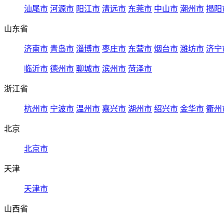
汕尾市
河源市
阳江市
清远市
东莞市
中山市
潮州市
揭阳
山东省
济南市
青岛市
淄博市
枣庄市
东营市
烟台市
潍坊市
济宁
临沂市
德州市
聊城市
滨州市
菏泽市
浙江省
杭州市
宁波市
温州市
嘉兴市
湖州市
绍兴市
金华市
衢州
北京
北京市
天津
天津市
山西省