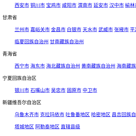
西安市
铜川市
宝鸡市
咸阳市
渭南市
延安市
汉中市
榆林
甘肃省
兰州市
嘉峪关市
金昌市
白银市
天水市
武威市
张掖市
平
临夏回族自治州
甘南藏族自治州
青海省
西宁市
海东市
海北藏族自治州
黄南藏族自治州
海南藏族
宁夏回族自治区
银川市
石嘴山市
吴忠市
固原市
中卫市
新疆维吾尔自治区
乌鲁木齐市
克拉玛依市
吐鲁番地区
哈密地区
昌吉回族自
塔城地区
阿勒泰地区
直辖县级