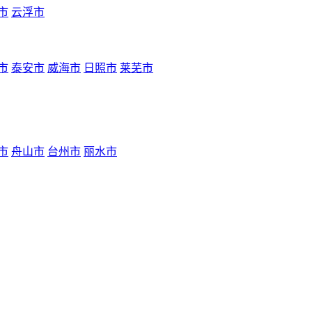
市
云浮市
市
泰安市
威海市
日照市
莱芜市
市
舟山市
台州市
丽水市